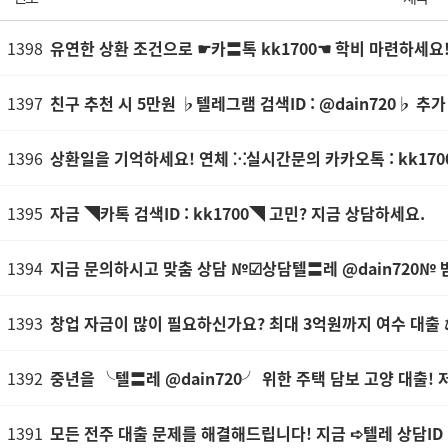
1398
유연한 상환 조건으로 ☛카〓톡 kk1700☚ 학비 마련하세요
1397
친구 추천 시 5만원 ♭텔레그램 검색ID : @dain720♭ 추가
1396
상환일을 기억하세요! 연체 ⁙실시간문의 카카오톡 : kk170
1395
자금 ◥카톡 검색ID : kk1700◥ 고민? 지금 상담하세요.
1394
지금 문의하시고 맞춤 상담 №☑상담텔〓레 @dain720№ 
1393
창업 자금이 많이 필요하신가요? 최대 3억원까지 여수 대출 ⚖
1392
중년을 ╰텔〓레 @dain720╯ 위한 주택 담보 고양 대출!
1391
모든 전주 대출 문제를 해결해드립니다! 지금 ➪텔레 상담ID :