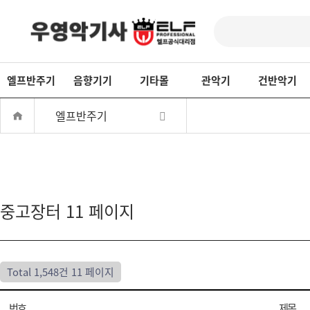
엘프반주기
음향기기
기타몰
관악기
건반악기
엘프반주기
중고장터 11 페이지
Total 1,548건
11 페이지
번호
제목