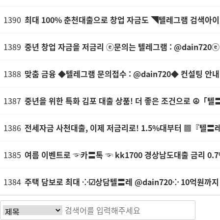
1390
최대 100% 춘천대출으로 창업 자금도 ◥텔레그램 검색아이디 
1389
중년 창업 자금을 저금리 ⓔ문의는 텔레그램 : @dain720
1388
맞춤 금융 ◆텔레그램 문의접수 : @dain720◆ 컨설팅 안내
1387
중년을 위한 특화 김포 대출 상품! 더 좋은 조건으로 ☮「텔〓
1386
전세자금 사천대출, 이제 저금리로! 1.5%대부터 ▩『텔〓레//
1385
여름 이벤트로 ☜카〓톡 ☜ kk1700 경상남도대출 금리 0.7
1384
주택 담보로 최대 ⁘☑상담텔〓레 @dain720⁘ 10억원까